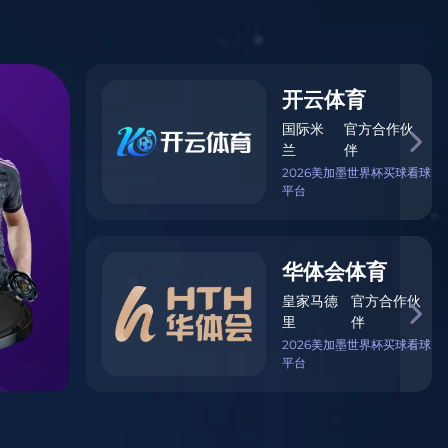
焦企业
服务方向
接洽
PA集团客户端