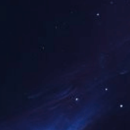
这样的理念深深扎根在每位队员心中，使
与此同时，团队合作也是小浣熊烽火足球
团结一致才能取得胜利，这种精神不仅适
中，他们懂得如何发挥集体智慧，共同解
此外，小浣熊烽火足球还注重培养年轻人
原则，让每一次比赛都充满乐趣
PA集团活
于提升个人能力，同时也能培养良好的社