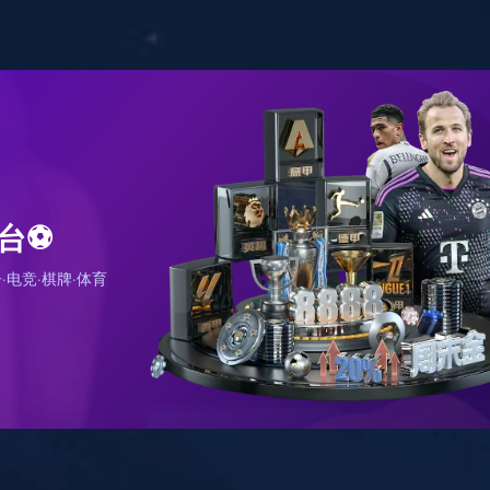
江苏省南通市经济技术开发区江港路118号
首页
认识
PA集团下载
典型案例
聚
聚焦企业
首页
聚焦企业