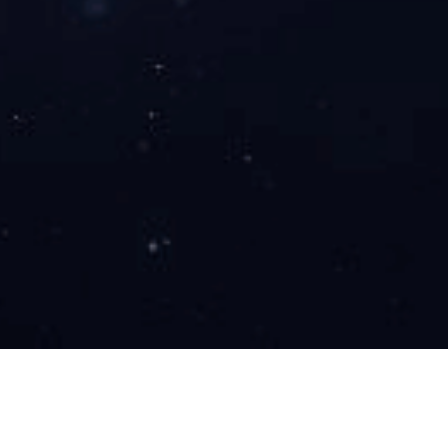
网站地图
邮
A集团下载
SiteMap
例
业