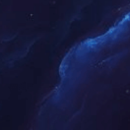
得他们在面对人生挑战时更加坚定.
所强调的重要内容。在比赛中，每位成员都明白只有
用于球场，也渗透到生活各个方面。在学习上、工作
决问题，这对于塑造健全的人格具有重要意义。
的公平竞争意识。他们鼓励队员尊重对手，坚持公正
动
而非单纯为了胜负。这种健康竞争意识，不仅有助
交能力，为未来走向社会奠定基础。