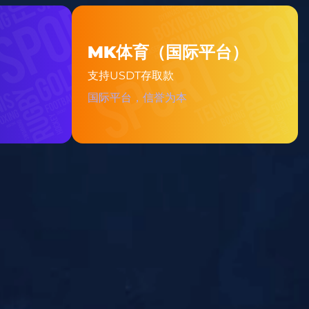
导航
认识
PA集团下载
典型案例